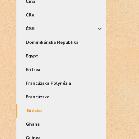
Čína
Čile
ČSR
Dominikánska Republika
Egypt
Eritrea
Francúzska Polynézia
Francúzsko
Grécko
Ghana
Guinea