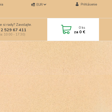
ia
Prihlásenie
EUR
e si rady? Zavolajte.
0
ks
 2 529 67 411
za
0 €
ia: 10:00 - 17:30)