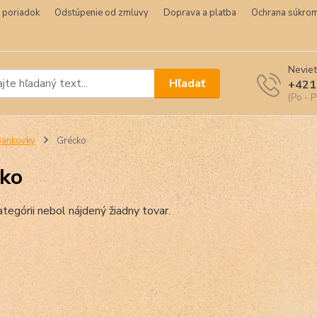
 poriadok
Odstúpenie od zmluvy
Doprava a platba
Ochrana súkrom
Neviet
Hľadať
+421
(Po - P
Bankovky
Grécko
ko
ategórii nebol nájdený žiadny tovar.