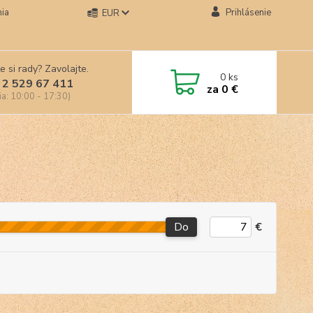
ia
Prihlásenie
EUR
e si rady? Zavolajte.
0
ks
 2 529 67 411
za
0 €
ia: 10:00 - 17:30)
Do
€