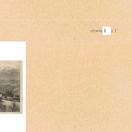
strana
z 1