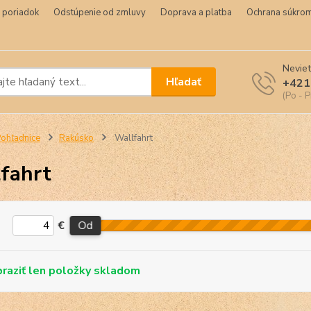
 poriadok
Odstúpenie od zmluvy
Doprava a platba
Ochrana súkrom
Neviet
Hľadať
+421
(Po - P
ohľadnice
Rakúsko
Wallfahrt
fahrt
€
Od
skladom