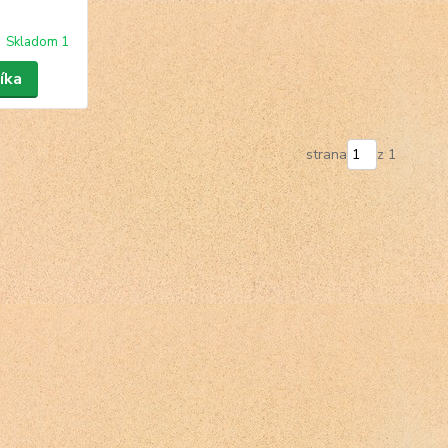
Skladom 1
íka
strana
z 1