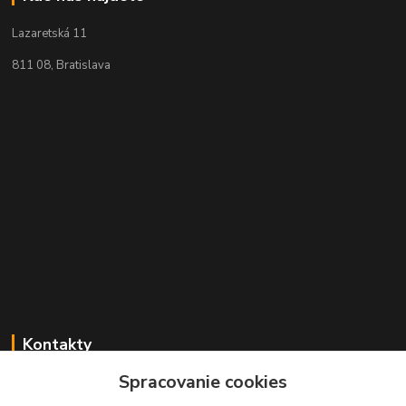
Lazaretská 11
811 08, Bratislava
Kontakty
Spracovanie cookies
+421 2 529 67 411
(Po - Pia: 10:00 - 17:30)