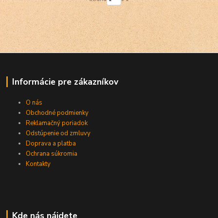
Informácie pre zákazníkov
O nás
Obchodné podmienky
Reklamačný poriadok
Odstúpenie od zmluvy
Doprava a platba
Ochrana súkromia
Kontakty
Kde nás nájdete