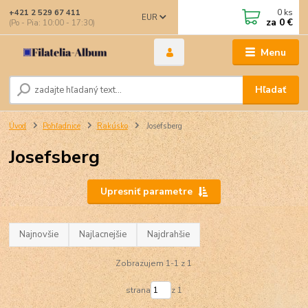
0
ks
+421 2 529 67 411
EUR
za
0 €
(Po - Pia: 10:00 - 17:30)
Menu
Hľadať
Úvod
Pohľadnice
Rakúsko
Josefsberg
Josefsberg
Upresniť parametre
Najnovšie
Najlacnejšie
Najdrahšie
Zobrazujem 1-1 z 1
strana
z 1