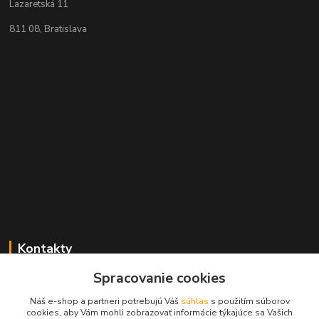
Lazaretská 11
811 08, Bratislava
Kontakty
Spracovanie cookies
+421 2 529 67 411
(Po - Pia: 10:00 - 17:30)
Náš e-shop a partneri potrebujú Váš
súhlas
s použitím súborov
cookies, aby Vám mohli zobrazovať informácie týkajúce sa Vašich