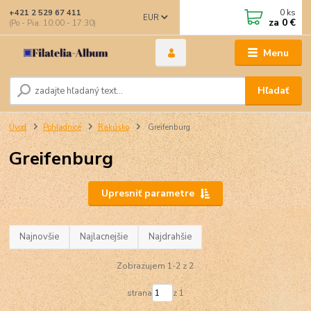
0
ks
+421 2 529 67 411
EUR
za
0 €
(Po - Pia: 10:00 - 17:30)
Menu
Hľadať
Úvod
Pohľadnice
Rakúsko
Greifenburg
Greifenburg
Upresniť parametre
Najnovšie
Najlacnejšie
Najdrahšie
Zobrazujem 1-2 z 2
strana
z 1