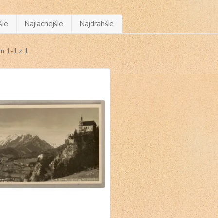
šie
Najlacnejšie
Najdrahšie
m 1-1 z 1