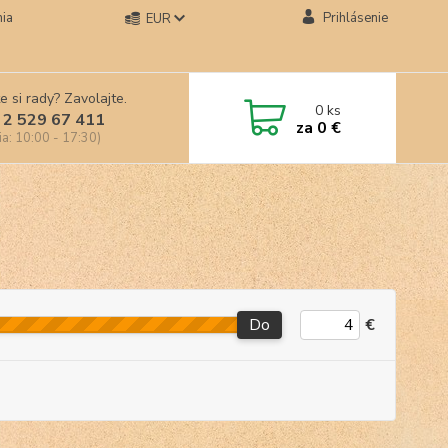
ia
Prihlásenie
EUR
e si rady? Zavolajte.
0
ks
 2 529 67 411
za
0 €
ia: 10:00 - 17:30)
Do
€