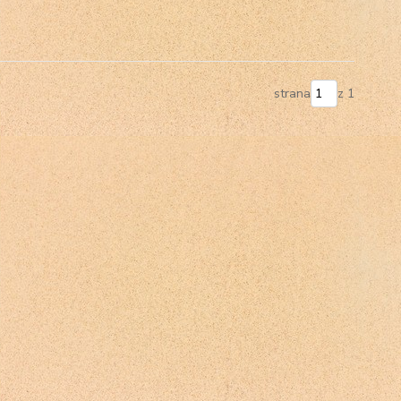
strana
z 1