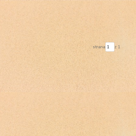
strana
z 1