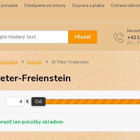
 poriadok
Odstúpenie od zmluvy
Doprava a platba
Ochrana súkrom
Neviet
Hľadať
+421
(Po - P
ohľadnice
Rakúsko
St. Peter-Freienstein
Peter-Freienstein
€
Od
skladom