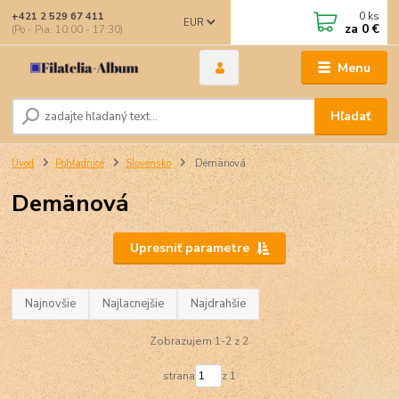
0
ks
+421 2 529 67 411
EUR
za
0 €
(Po - Pia: 10:00 - 17:30)
Menu
Hľadať
Úvod
Pohľadnice
Slovensko
Demänová
Demänová
Upresniť parametre
Najnovšie
Najlacnejšie
Najdrahšie
Zobrazujem 1-2 z 2
strana
z 1