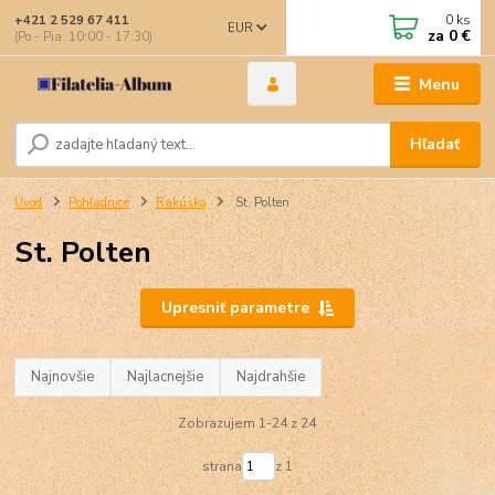
0
ks
+421 2 529 67 411
EUR
za
0 €
(Po - Pia: 10:00 - 17:30)
Menu
Hľadať
Úvod
Pohľadnice
Rakúsko
St. Polten
St. Polten
Upresniť parametre
Najnovšie
Najlacnejšie
Najdrahšie
Zobrazujem 1-24 z 24
strana
z 1