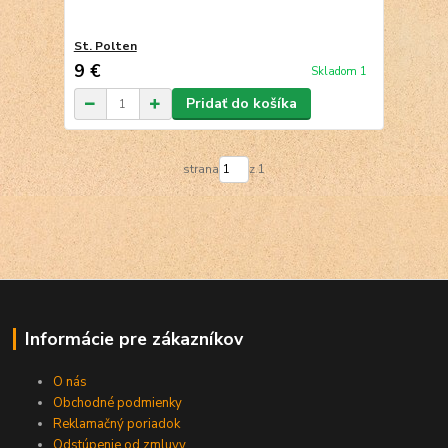
St. Polten
9 €
Skladom 1
Pridať do košíka
strana
z 1
Informácie pre zákazníkov
O nás
Obchodné podmienky
Reklamačný poriadok
Odstúpenie od zmluvy