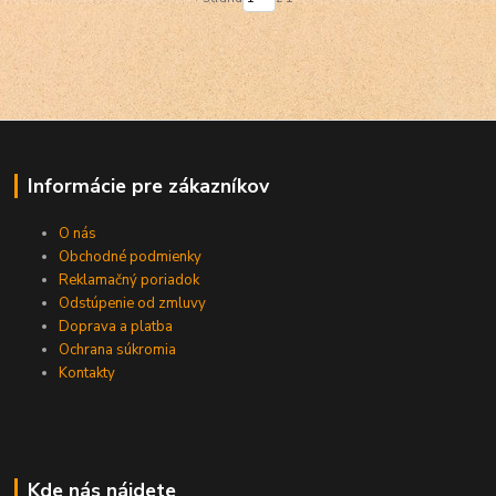
Informácie pre zákazníkov
O nás
Obchodné podmienky
Reklamačný poriadok
Odstúpenie od zmluvy
Doprava a platba
Ochrana súkromia
Kontakty
Kde nás nájdete