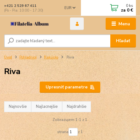
0
ks
+421 2 529 67 411
EUR
za
0 €
(Po - Pia: 10:00 - 17:30)
Menu
Hľadať
Úvod
Pohľadnice
Rakúsko
Riva
Riva
Upresniť parametre
Najnovšie
Najlacnejšie
Najdrahšie
Zobrazujem 1-1 z 1
strana
z 1