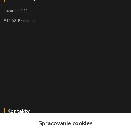
Lazaretská 11
811 08, Bratislava
Kontakty
Spracovanie cookies
+421 2 529 67 411
(Po - Pia: 10:00 - 17:30)