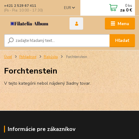
0
ks
+421 2 529 67 411
EUR
za
0 €
(Po - Pia: 10:00 - 17:30)
Menu
Hľadať
Úvod
Pohľadnice
Rakúsko
Forchtenstein
Forchtenstein
V tejto kategórii nebol nájdený žiadny tovar.
Informácie pre zákazníkov