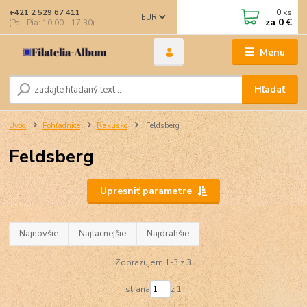
0
ks
+421 2 529 67 411
EUR
za
0 €
(Po - Pia: 10:00 - 17:30)
Menu
Hľadať
Úvod
Pohľadnice
Rakúsko
Feldsberg
Feldsberg
Upresniť parametre
Najnovšie
Najlacnejšie
Najdrahšie
Zobrazujem 1-3 z 3
strana
z 1