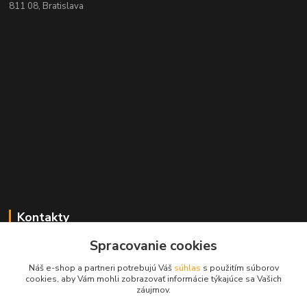
811 08, Bratislava
Kontakty
Spracovanie cookies
+421 2 529 67 411
(Po - Pia: 10:00 - 17:30)
Náš e-shop a partneri potrebujú Váš
súhlas
s použitím súborov
cookies, aby Vám mohli zobrazovať informácie týkajúce sa Vašich
obchod@filatelia-album.sk
záujmov.