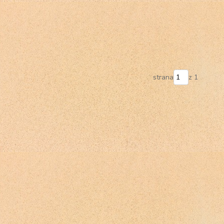
strana
z 1