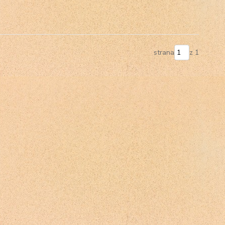
strana
z 1