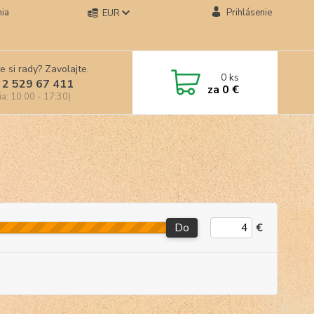
ia
Prihlásenie
EUR
e si rady? Zavolajte.
0
ks
 2 529 67 411
za
0 €
ia: 10:00 - 17:30)
Do
€