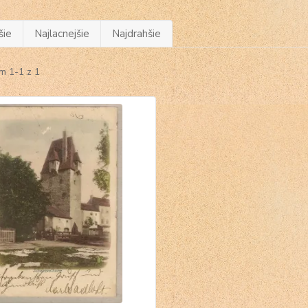
šie
Najlacnejšie
Najdrahšie
m 1-1 z 1