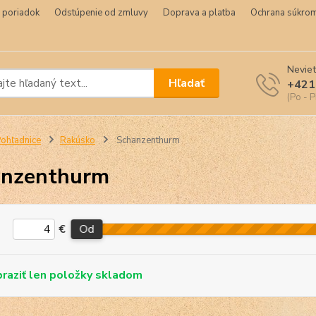
 poriadok
Odstúpenie od zmluvy
Doprava a platba
Ochrana súkrom
Neviet
Hľadať
+421
(Po - P
ohľadnice
Rakúsko
Schanzenthurm
anzenthurm
€
Od
skladom