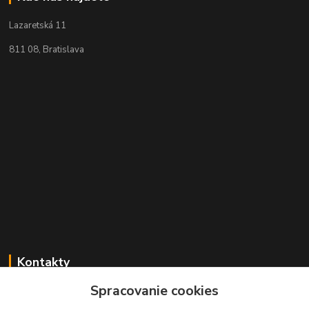
Lazaretská 11
811 08, Bratislava
Kontakty
Spracovanie cookies
+421 2 529 67 411
(Po - Pia: 10:00 - 17:30)