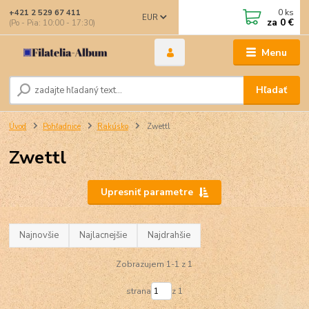
0
ks
+421 2 529 67 411
EUR
za
0 €
(Po - Pia: 10:00 - 17:30)
Menu
Hľadať
Úvod
Pohľadnice
Rakúsko
Zwettl
Zwettl
Upresniť parametre
Najnovšie
Najlacnejšie
Najdrahšie
Zobrazujem 1-1 z 1
strana
z 1