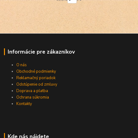
Informácie pre zákazníkov
O nás
Obchodné podmienky
Reklamačný poriadok
Odstúpenie od zmluvy
Doprava a platba
Ochrana súkromia
Kontakty
Kde nás nájdete