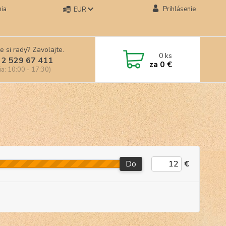
ia
Prihlásenie
EUR
e si rady? Zavolajte.
0
ks
 2 529 67 411
za
0 €
ia: 10:00 - 17:30)
Do
€