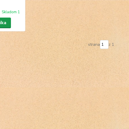
Skladom 1
íka
strana
z 1