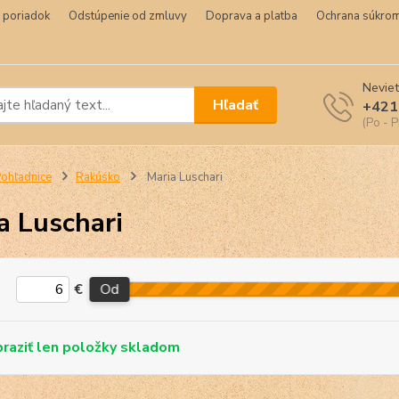
 poriadok
Odstúpenie od zmluvy
Doprava a platba
Ochrana súkrom
Neviet
Hľadať
+421
(Po - P
ohľadnice
Rakúsko
Maria Luschari
a Luschari
€
Od
skladom