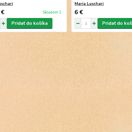
uschari
Maria Luschari
 €
6 €
Skladom 1
Pridať do košíka
Pridať do koš