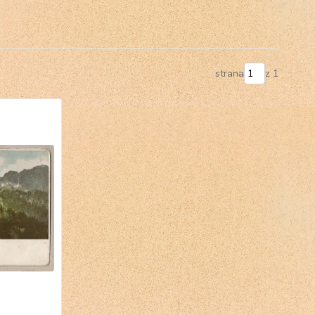
strana
z 1