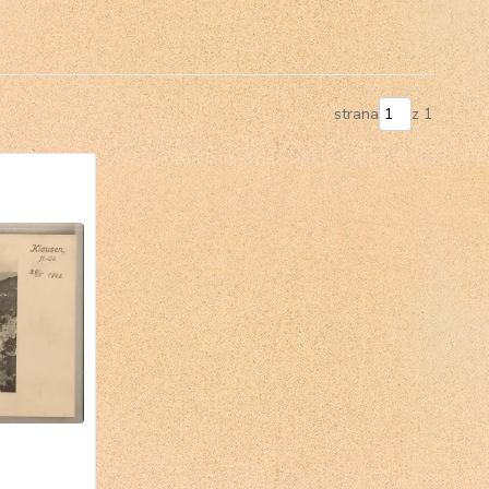
strana
z 1