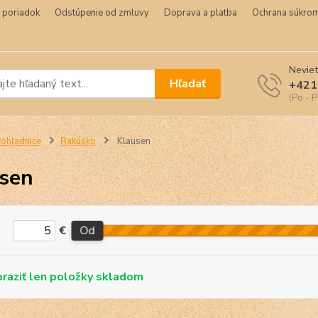
 poriadok
Odstúpenie od zmluvy
Doprava a platba
Ochrana súkrom
Neviet
Hľadať
+421
(Po - P
ohľadnice
Rakúsko
Klausen
sen
€
Od
skladom