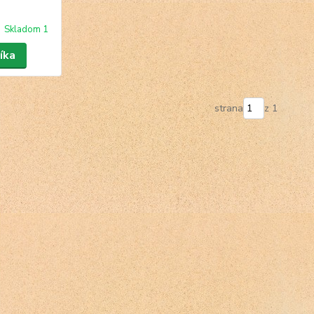
Skladom 1
íka
strana
z 1