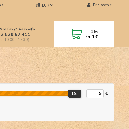
ia
Prihlásenie
EUR
e si rady? Zavolajte.
0
ks
 2 529 67 411
za
0 €
ia: 10:00 - 17:30)
Do
€