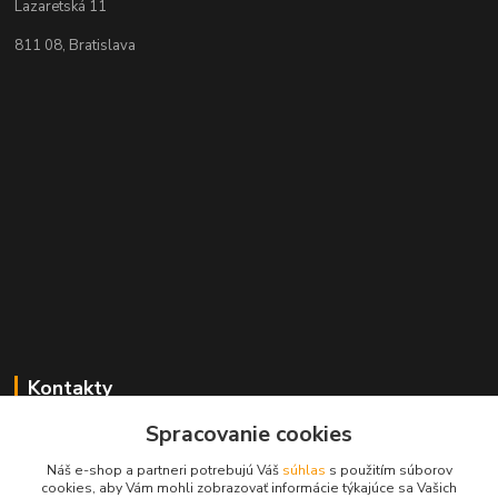
Lazaretská 11
811 08, Bratislava
Kontakty
Spracovanie cookies
+421 2 529 67 411
(Po - Pia: 10:00 - 17:30)
Náš e-shop a partneri potrebujú Váš
súhlas
s použitím súborov
cookies, aby Vám mohli zobrazovať informácie týkajúce sa Vašich