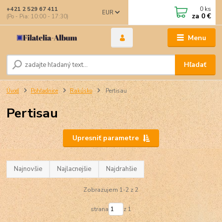
0
ks
+421 2 529 67 411
EUR
za
0 €
(Po - Pia: 10:00 - 17:30)
Menu
Hľadať
Úvod
Pohľadnice
Rakúsko
Pertisau
Pertisau
Upresniť parametre
Najnovšie
Najlacnejšie
Najdrahšie
Zobrazujem 1-2 z 2
strana
z 1