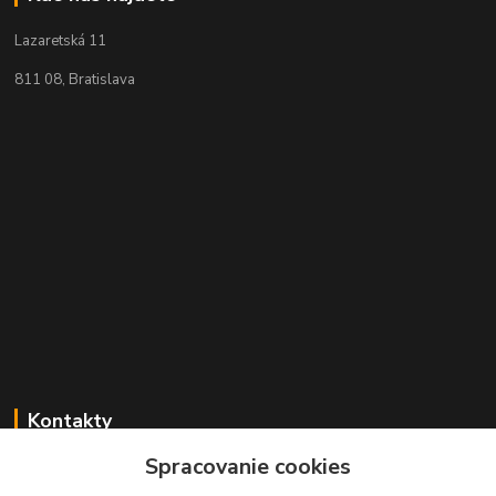
Lazaretská 11
811 08, Bratislava
Kontakty
Spracovanie cookies
+421 2 529 67 411
(Po - Pia: 10:00 - 17:30)