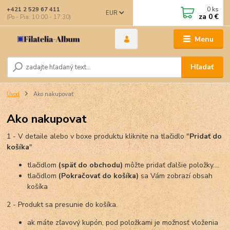
0
ks
+421 2 529 67 411
EUR
za
0 €
(Po - Pia: 10:00 - 17:30)
Menu
Hľadať
Úvod
Ako nakupovať
Ako nakupovat
1 - V detaile alebo v boxe produktu kliknite na tlačidlo "
Pridať do
košíka
"
tlačidlom
(späť do obchodu)
môžte pridať ďalšie položky....
tlačidlom
(Pokračovať do košíka)
sa Vám zobrazí obsah
košíka
2 - Produkt sa presunie do košíka.
ak máte zľavový kupón, pod položkami je možnosť vloženia