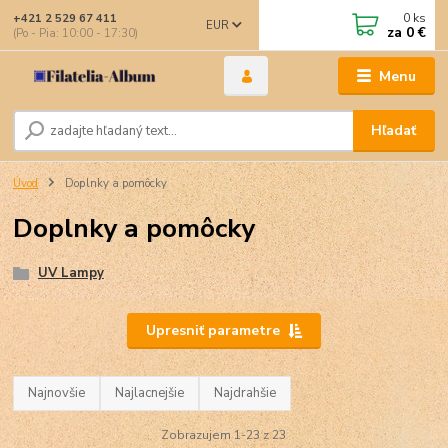
0
ks
+421 2 529 67 411
EUR
za
0 €
(Po - Pia: 10:00 - 17:30)
Menu
Hľadať
Úvod
Doplnky a pomôcky
Doplnky a pomôcky
UV Lampy
Upresniť parametre
Najnovšie
Najlacnejšie
Najdrahšie
Zobrazujem 1-23 z 23