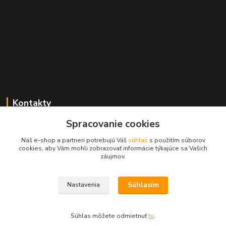
Kontakty
Spracovanie cookies
+421 2 529 67 411
(Po - Pia: 10:00 - 17:30)
Náš e-shop a partneri potrebujú Váš
súhlas
s použitím súborov
cookies, aby Vám mohli zobrazovať informácie týkajúce sa Vašich
obchod@filatelia-album.sk
záujmov.
Súhlasím
Nastavenia
Copyright © Filatelia-album.sk
Súhlas môžete odmietnuť
tu
.
Vytvorené na
Eshop-rychlo.sk