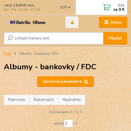
0
ks
+421 2 529 67 411
EUR
za
0 €
(Po - Pia: 10:00 - 17:30)
Menu
Hľadať
Úvod
Albumy - bankovky / FDC
Albumy - bankovky / FDC
Upresniť parametre
Najnovšie
Najlacnejšie
Najdrahšie
Zobrazujem 1-7 z 7
strana
z 1