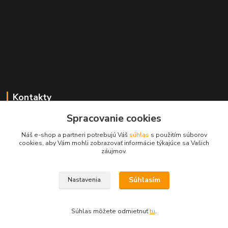
Kontakty
Spracovanie cookies
+421 2 529 67 411
(Po - Pia: 10:00 - 17:30)
Náš e-shop a partneri potrebujú Váš
súhlas
s použitím súborov
cookies, aby Vám mohli zobrazovať informácie týkajúce sa Vašich
obchod@filatelia-album.sk
záujmov.
Súhlasím
Nastavenia
Copyright © Filatelia-album.sk
Súhlas môžete odmietnuť
tu
.
Vytvorené na
Eshop-rychlo.sk