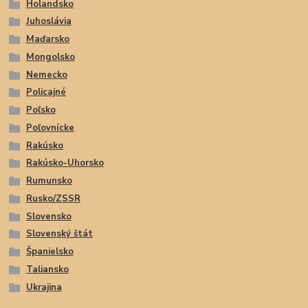
Holandsko
Juhoslávia
Maďarsko
Mongolsko
Nemecko
Policajné
Poľsko
Poľovnícke
Rakúsko
Rakúsko-Uhorsko
Rumunsko
Rusko/ZSSR
Slovensko
Slovenský štát
Španielsko
Taliansko
Ukrajina