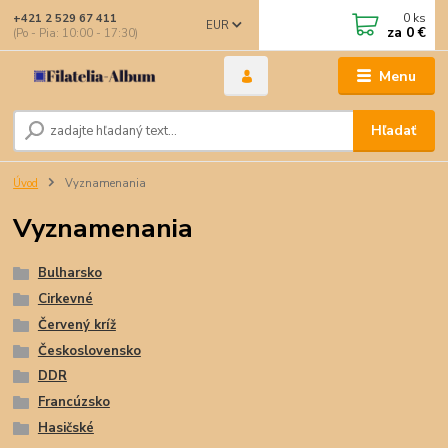
0
ks
+421 2 529 67 411
EUR
za
0 €
(Po - Pia: 10:00 - 17:30)
Menu
Hľadať
Úvod
Vyznamenania
Vyznamenania
Bulharsko
Cirkevné
Červený kríž
Československo
DDR
Francúzsko
Hasičské