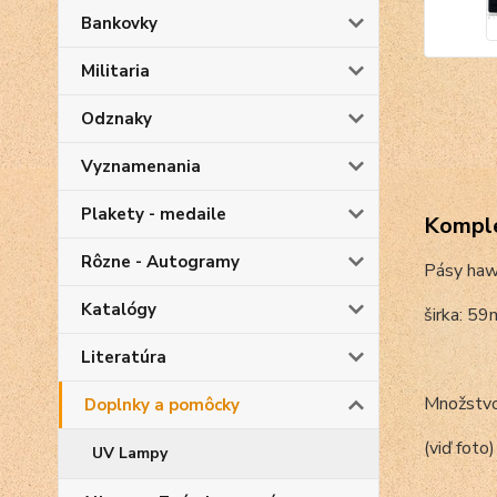
Bankovky
Militaria
Odznaky
Vyznamenania
Plakety - medaile
Komple
Rôzne - Autogramy
Pásy haw
Katalógy
širka: 5
Literatúra
Množstvo 
Doplnky a pomôcky
(viď foto)
UV Lampy