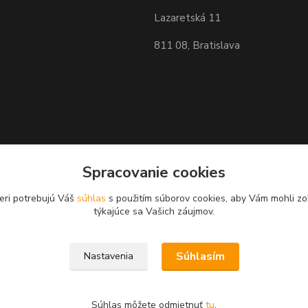
Lazaretská 11
811 08, Bratislava
Spracovanie cookies
eri potrebujú Váš
súhlas
s použitím súborov cookies, aby Vám mohli zo
týkajúce sa Vašich záujmov.
Súhlasím
Nastavenia
Súhlas môžete odmietnuť
tu
.