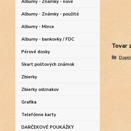
Albumy - Známky - nové
Albumy - Známky - použité
Albumy - Mince
Albumy - bankovky / FDC
Tovar 
Pérové dosky
Dopl
Skart poštových známok
Zbierky
Zbierky odznakov
Grafika
Telefónne karty
DARČEKOVÉ POUKÁŽKY