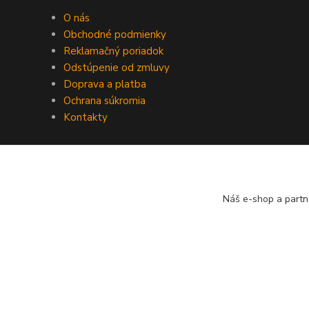
O nás
Obchodné podmienky
Reklamačný poriadok
Odstúpenie od zmluvy
Doprava a platba
Ochrana súkromia
Kontakty
Náš e-shop a partn
Copyright © Filatelia-album.sk