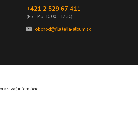
+421 2 529 67 411
(Po - Pia: 10:00 - 17:30)
obchod@filatelia-album.sk
brazovať informácie
Vytvorené na
Eshop-rychlo.sk