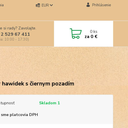
ia
Prihlásenie
EUR
e si rady? Zavolajte.
0
ks
 2 529 67 411
za
0 €
ia: 10:00 - 17:30)
 hawidek s čiernym pozadím
tupnosť
Skladom 1
 sme platcovia DPH