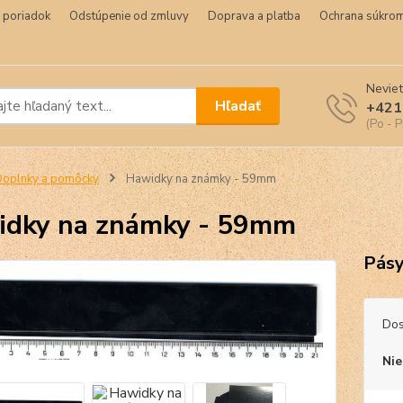
 poriadok
Odstúpenie od zmluvy
Doprava a platba
Ochrana súkrom
Neviet
Hľadať
+421
(Po - P
oplnky a pomôcky
Hawidky na známky - 59mm
dky na známky - 59mm
Pásy
Dos
Nie