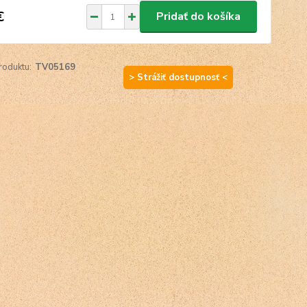
€
Pridať do košíka
roduktu:
TV05169
> Strážiť dostupnosť <