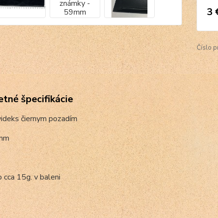
3 
Číslo p
tné špecifikácie
idek
s
čiernym pozadím
9mm
cca 15g. v baleni