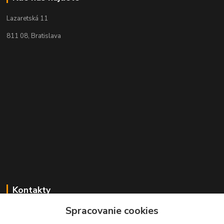
Lazaretská 11
811 08, Bratislava
Kontakty
Spracovanie cookies
+421 2 529 67 411
(Po - Pia: 10:00 - 17:30)