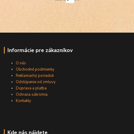
Informácie pre zákazníkov
O nás
Obchodné podmienky
Reklamačný poriadok
Odstúpenie od zmluvy
Doprava a platba
Ochrana súkromia
Kontakty
Kde nás nájdete