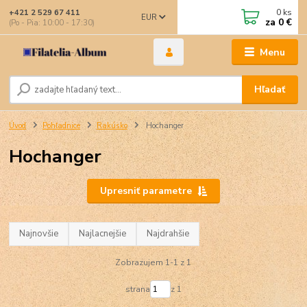
0
ks
+421 2 529 67 411
EUR
za
0 €
(Po - Pia: 10:00 - 17:30)
Menu
Hľadať
Úvod
Pohľadnice
Rakúsko
Hochanger
Hochanger
Upresniť parametre
Najnovšie
Najlacnejšie
Najdrahšie
Zobrazujem 1-1 z 1
strana
z 1