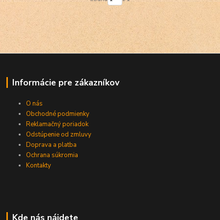
Informácie pre zákazníkov
O nás
Obchodné podmienky
Reklamačný poriadok
Odstúpenie od zmluvy
Doprava a platba
Ochrana súkromia
Kontakty
Kde nás nájdete