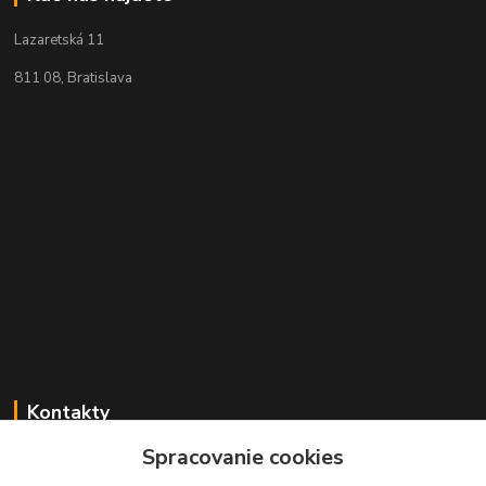
Lazaretská 11
811 08, Bratislava
Kontakty
Spracovanie cookies
+421 2 529 67 411
(Po - Pia: 10:00 - 17:30)