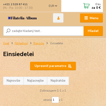
0
ks
+421 2 529 67 411
EUR
za
0 €
(Po - Pia: 10:00 - 17:30)
Menu
Hľadať
Úvod
Pohľadnice
Rakúsko
Einsiedelei
Einsiedelei
Upresniť parametre
Najnovšie
Najlacnejšie
Najdrahšie
Zobrazujem 1-1 z 1
strana
z 1