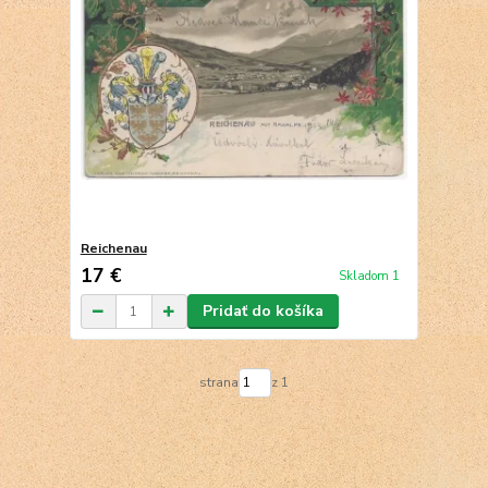
Reichenau
17 €
Skladom 1
Pridať do košíka
strana
z 1