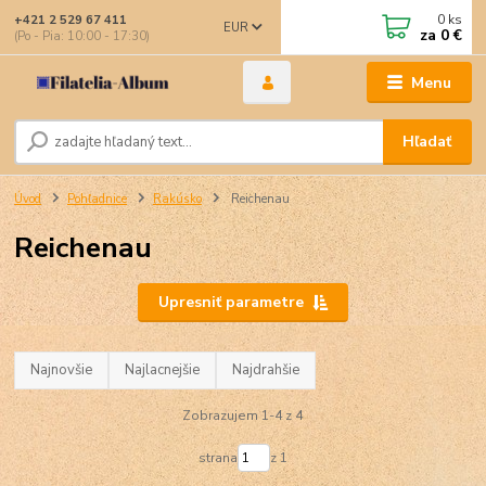
0
ks
+421 2 529 67 411
EUR
za
0 €
(Po - Pia: 10:00 - 17:30)
Menu
Hľadať
Úvod
Pohľadnice
Rakúsko
Reichenau
Reichenau
Upresniť parametre
Najnovšie
Najlacnejšie
Najdrahšie
Zobrazujem 1-4 z 4
strana
z 1