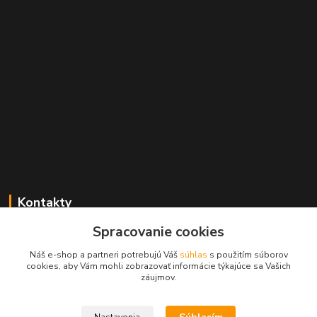
Kontakty
Spracovanie cookies
+421 2 529 67 411
(Po - Pia: 10:00 - 17:30)
Náš e-shop a partneri potrebujú Váš
súhlas
s použitím súborov
cookies, aby Vám mohli zobrazovať informácie týkajúce sa Vašich
obchod@filatelia-album.sk
záujmov.