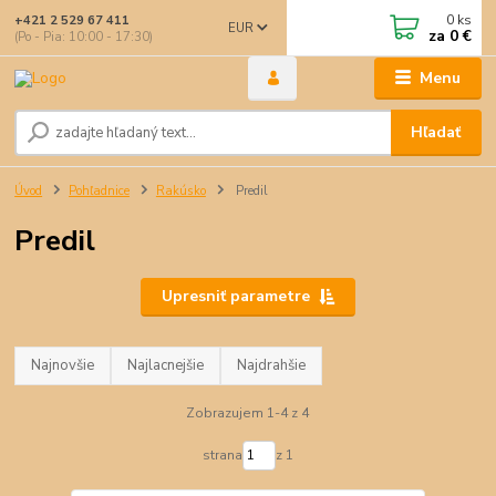
0
ks
+421 2 529 67 411
EUR
za
0 €
(Po - Pia: 10:00 - 17:30)
Menu
Hľadať
Úvod
Pohľadnice
Rakúsko
Predil
Predil
Upresniť parametre
Najnovšie
Najlacnejšie
Najdrahšie
Zobrazujem 1-4 z 4
strana
z 1