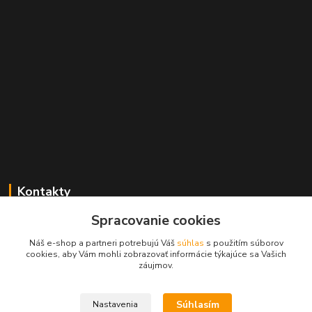
Kontakty
Spracovanie cookies
+421 2 529 67 411
(Po - Pia: 10:00 - 17:30)
Náš e-shop a partneri potrebujú Váš
súhlas
s použitím súborov
cookies, aby Vám mohli zobrazovať informácie týkajúce sa Vašich
obchod@filatelia-album.sk
záujmov.
Súhlasím
Nastavenia