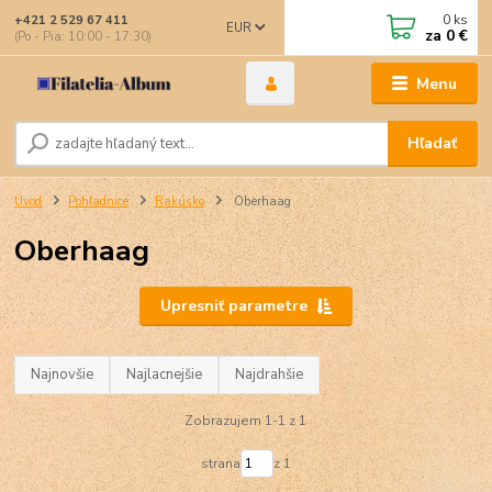
0
ks
+421 2 529 67 411
EUR
za
0 €
(Po - Pia: 10:00 - 17:30)
Menu
Hľadať
Úvod
Pohľadnice
Rakúsko
Oberhaag
Oberhaag
Upresniť parametre
Najnovšie
Najlacnejšie
Najdrahšie
Zobrazujem 1-1 z 1
strana
z 1