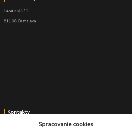
Lazaretská 11
811 08, Bratislava
Kontakty
Spracovanie cookies
+421 2 529 67 411
(Po - Pia: 10:00 - 17:30)