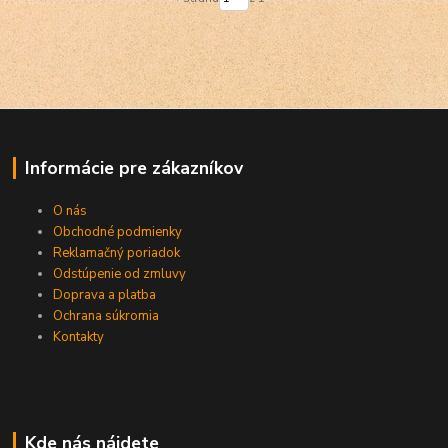
Informácie pre zákazníkov
O nás
Obchodné podmienky
Reklamačný poriadok
Odstúpenie od zmluvy
Doprava a platba
Ochrana súkromia
Kontakty
Kde nás nájdete