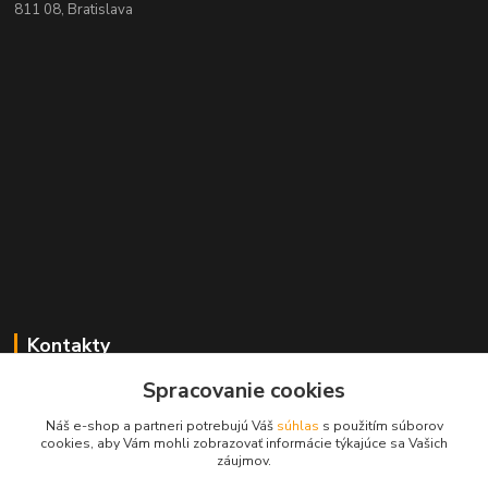
811 08, Bratislava
Kontakty
Spracovanie cookies
+421 2 529 67 411
(Po - Pia: 10:00 - 17:30)
Náš e-shop a partneri potrebujú Váš
súhlas
s použitím súborov
cookies, aby Vám mohli zobrazovať informácie týkajúce sa Vašich
obchod@filatelia-album.sk
záujmov.