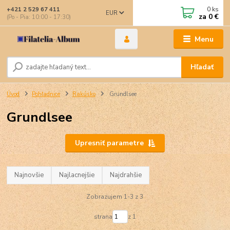
0
ks
+421 2 529 67 411
EUR
za
0 €
(Po - Pia: 10:00 - 17:30)
Menu
Hľadať
Úvod
Pohľadnice
Rakúsko
Grundlsee
Grundlsee
Upresniť parametre
Najnovšie
Najlacnejšie
Najdrahšie
Zobrazujem 1-3 z 3
strana
z 1