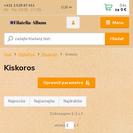
0
ks
+421 2 529 67 411
EUR
za
0 €
(Po - Pia: 10:00 - 17:30)
Menu
Hľadať
Úvod
Pohľadnice
Maďarsko
Kiskoros
Kiskoros
Upresniť parametre
Najnovšie
Najlacnejšie
Najdrahšie
Zobrazujem 1-2 z 2
strana
z 1