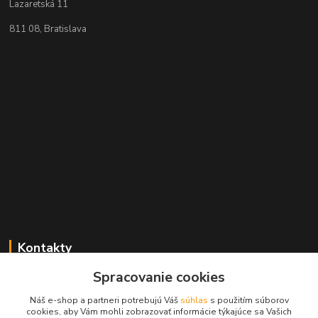
Lazaretská 11
811 08, Bratislava
Kontakty
Spracovanie cookies
+421 2 529 67 411
(Po - Pia: 10:00 - 17:30)
Náš e-shop a partneri potrebujú Váš
súhlas
s použitím súborov
cookies, aby Vám mohli zobrazovať informácie týkajúce sa Vašich