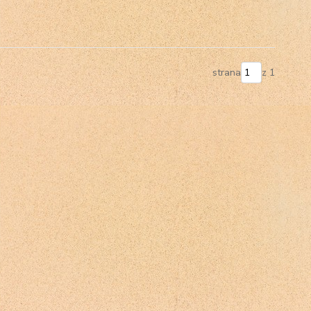
strana
z 1