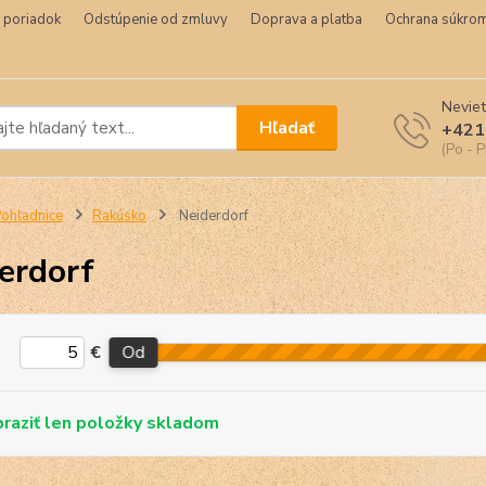
 poriadok
Odstúpenie od zmluvy
Doprava a platba
Ochrana súkrom
Neviet
Hľadať
+421
(Po - P
ohľadnice
Rakúsko
Neiderdorf
erdorf
€
Od
skladom