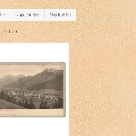
šie
Najlacnejšie
Najdrahšie
m 1-1 z 1