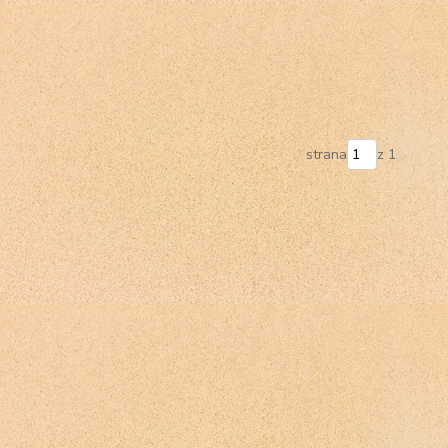
strana
z 1