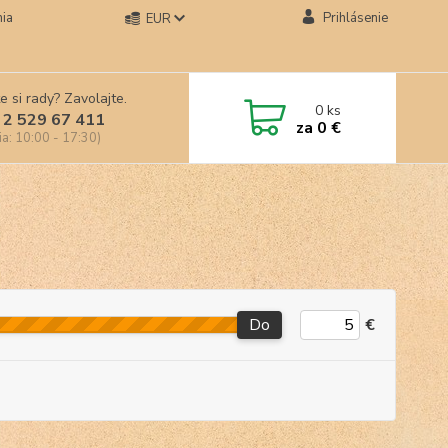
ia
Prihlásenie
EUR
e si rady? Zavolajte.
0
ks
 2 529 67 411
za
0 €
ia: 10:00 - 17:30)
Do
€