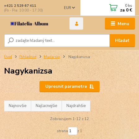
0
ks
+421 2 529 67 411
EUR
za
0 €
(Po - Pia: 10:00 - 17:30)
Menu
Hľadať
Úvod
Pohľadnice
Maďarsko
Nagykanizsa
Nagykanizsa
Upresniť parametre
Najnovšie
Najlacnejšie
Najdrahšie
Zobrazujem 1-12 z 12
strana
z 1