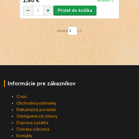
2,40 €
Skladom 1
Pridať do košíka
strana
z 1
Informácie pre zákazníkov
O nás
Obchodné podmienky
Reklamačný poriadok
Odstúpenie od zmluvy
Doprava a platba
Ochrana súkromia
Kontakty