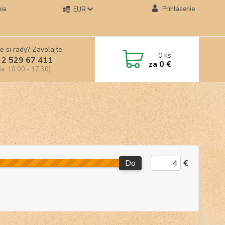
ia
Prihlásenie
EUR
e si rady? Zavolajte.
0
ks
 2 529 67 411
za
0 €
ia: 10:00 - 17:30)
Do
€