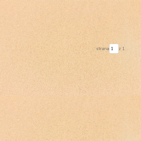
strana
z 1