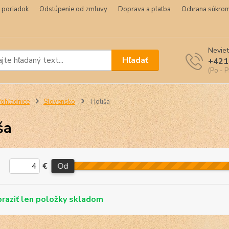
 poriadok
Odstúpenie od zmluvy
Doprava a platba
Ochrana súkrom
Neviet
Hľadať
+421
(Po - P
ohľadnice
Slovensko
Holiša
ša
€
Od
skladom