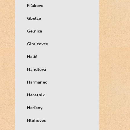
Fiľakovo
Gbelce
Gelnica
Giraltovce
Halič
Handlová
Harmanec
Heretnik
Herľany
Hlohovec