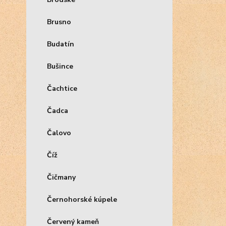
Brusno
Budatín
Bušince
Čachtice
Čadca
Čalovo
Číž
Čičmany
Černohorské kúpele
Červený kameň