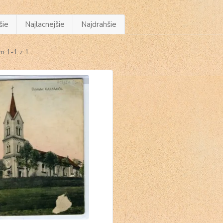
šie
Najlacnejšie
Najdrahšie
m 1-1 z 1