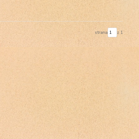
strana
z 1