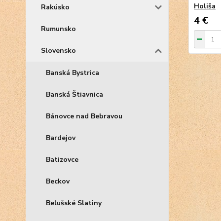
Holiša
Rakúsko
4 €
Rumunsko
Slovensko
Banská Bystrica
Banská Štiavnica
Bánovce nad Bebravou
Bardejov
Batizovce
Beckov
Belušské Slatiny