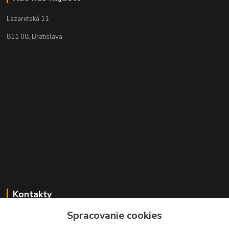
Lazaretská 11
811 08, Bratislava
Kontakty
Spracovanie cookies
+421 2 529 67 411
(Po - Pia: 10:00 - 17:30)