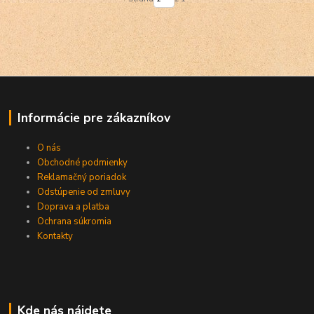
Informácie pre zákazníkov
O nás
Obchodné podmienky
Reklamačný poriadok
Odstúpenie od zmluvy
Doprava a platba
Ochrana súkromia
Kontakty
Kde nás nájdete