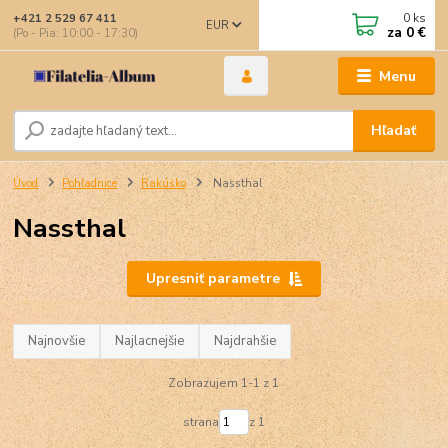
0
ks
+421 2 529 67 411
EUR
za
0 €
(Po - Pia: 10:00 - 17:30)
Menu
Hľadať
Úvod
Pohľadnice
Rakúsko
Nassthal
Nassthal
Upresniť parametre
Najnovšie
Najlacnejšie
Najdrahšie
Zobrazujem 1-1 z 1
strana
z 1