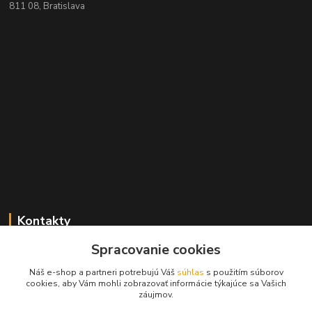
811 08, Bratislava
Kontakty
Spracovanie cookies
+421 2 529 67 411
(Po - Pia: 10:00 - 17:30)
Náš e-shop a partneri potrebujú Váš
súhlas
s použitím súborov
cookies, aby Vám mohli zobrazovať informácie týkajúce sa Vašich
obchod@filatelia-album.sk
záujmov.