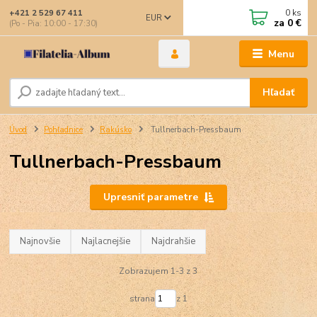
0
ks
+421 2 529 67 411
EUR
za
0 €
(Po - Pia: 10:00 - 17:30)
Menu
Hľadať
Úvod
Pohľadnice
Rakúsko
Tullnerbach-Pressbaum
Tullnerbach-Pressbaum
Upresniť parametre
Najnovšie
Najlacnejšie
Najdrahšie
Zobrazujem 1-3 z 3
strana
z 1