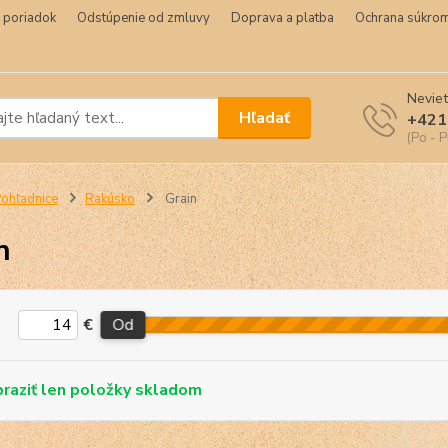
 poriadok
Odstúpenie od zmluvy
Doprava a platba
Ochrana súkrom
Neviet
Hľadať
+421
(Po - P
ohľadnice
Rakúsko
Grain
n
€
Od
skladom