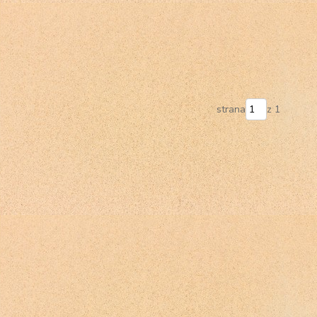
strana
z 1