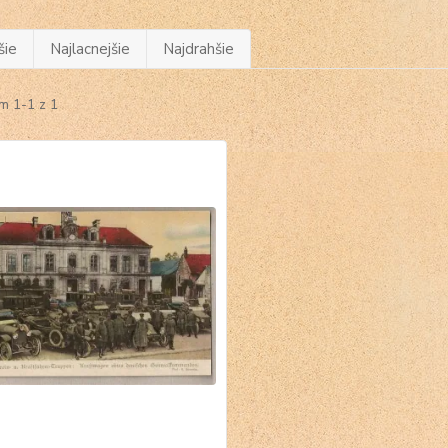
šie
Najlacnejšie
Najdrahšie
m 1-1 z 1