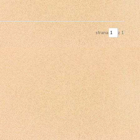
strana
z 1