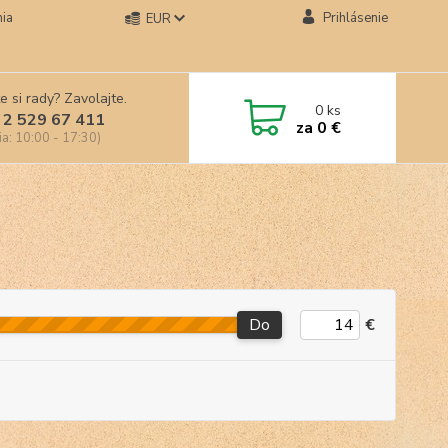
ia
Prihlásenie
EUR
e si rady? Zavolajte.
0
ks
 2 529 67 411
za
0 €
ia: 10:00 - 17:30)
Do
€