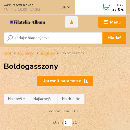
0
ks
+421 2 529 67 411
EUR
za
0 €
(Po - Pia: 10:00 - 17:30)
Menu
Hľadať
Úvod
Pohľadnice
Rakúsko
Boldogasszony
Boldogasszony
Upresniť parametre
Najnovšie
Najlacnejšie
Najdrahšie
Zobrazujem 1-1 z 1
strana
z 1