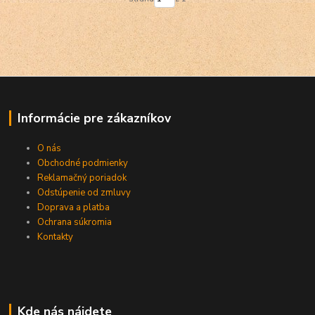
Informácie pre zákazníkov
O nás
Obchodné podmienky
Reklamačný poriadok
Odstúpenie od zmluvy
Doprava a platba
Ochrana súkromia
Kontakty
Kde nás nájdete