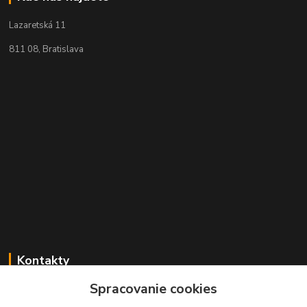
Lazaretská 11
811 08, Bratislava
Kontakty
Spracovanie cookies
+421 2 529 67 411
(Po - Pia: 10:00 - 17:30)