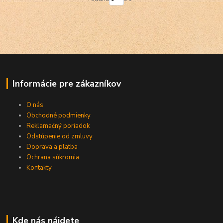
Informácie pre zákazníkov
O nás
Obchodné podmienky
Reklamačný poriadok
Odstúpenie od zmluvy
Doprava a platba
Ochrana súkromia
Kontakty
Kde nás nájdete