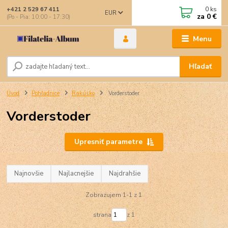
0
ks
+421 2 529 67 411
EUR
za
0 €
(Po - Pia: 10:00 - 17:30)
Menu
Hľadať
Úvod
Pohľadnice
Rakúsko
Vorderstoder
Vorderstoder
Upresniť parametre
Najnovšie
Najlacnejšie
Najdrahšie
Zobrazujem 1-1 z 1
strana
z 1