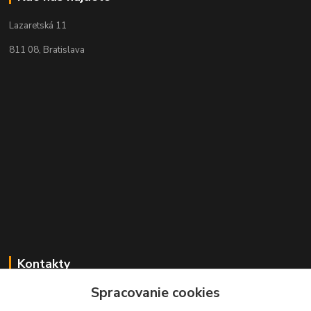
Lazaretská 11
811 08, Bratislava
Kontakty
Spracovanie cookies
+421 2 529 67 411
(Po - Pia: 10:00 - 17:30)