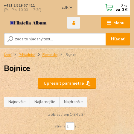
0
ks
+421 2 529 67 411
EUR
za
0 €
(Po - Pia: 10:00 - 17:30)
Menu
Hľadať
Úvod
Pohľadnice
Slovensko
Bojnice
Bojnice
Upresniť parametre
Najnovšie
Najlacnejšie
Najdrahšie
Zobrazujem 1-34 z 34
strana
z 1