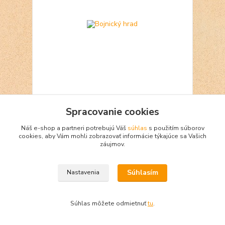
Bojnický hrad
Spracovanie cookies
7 €
Skladom 1
Náš e-shop a partneri potrebujú Váš
súhlas
s použitím súborov
Pridať do košíka
cookies, aby Vám mohli zobrazovať informácie týkajúce sa Vašich
záujmov.
Súhlasím
Nastavenia
Súhlas môžete odmietnuť
tu
.