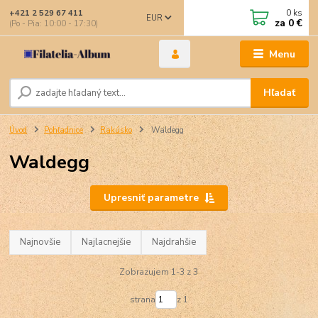
0
ks
+421 2 529 67 411
EUR
za
0 €
(Po - Pia: 10:00 - 17:30)
Menu
Hľadať
Úvod
Pohľadnice
Rakúsko
Waldegg
Waldegg
Upresniť parametre
Najnovšie
Najlacnejšie
Najdrahšie
Zobrazujem 1-3 z 3
strana
z 1