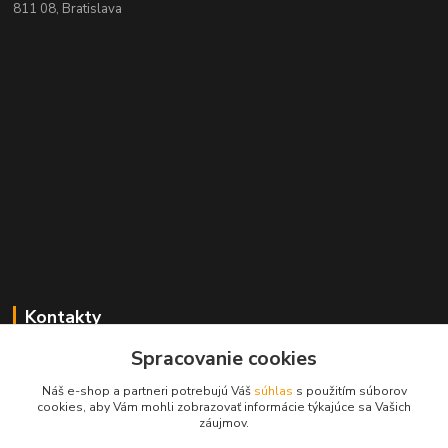
811 08, Bratislava
Kontakty
Spracovanie cookies
+421 2 529 67 411
(Po - Pia: 10:00 - 17:30)
Náš e-shop a partneri potrebujú Váš
súhlas
s použitím súborov
cookies, aby Vám mohli zobrazovať informácie týkajúce sa Vašich
obchod@filatelia-album.sk
záujmov.