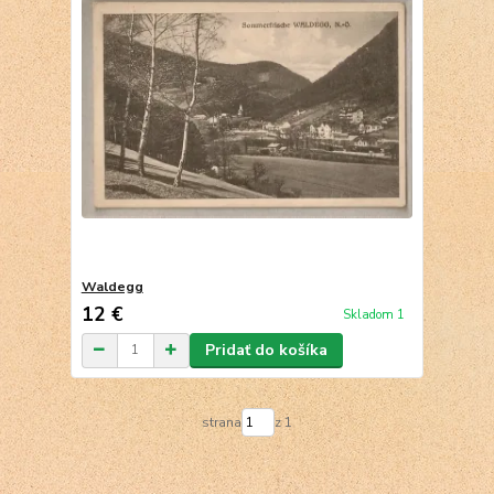
Waldegg
12 €
Skladom 1
Pridať do košíka
strana
z 1