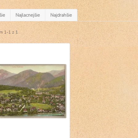
šie
Najlacnejšie
Najdrahšie
m 1-1 z 1