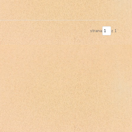
strana
z 1