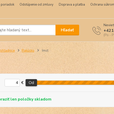
 poriadok
Odstúpenie od zmluvy
Doprava a platba
Ochrana súkrom
Neviet
Hľadať
+421
(Po - P
ohľadnice
Rakúsko
Imst
€
Od
skladom