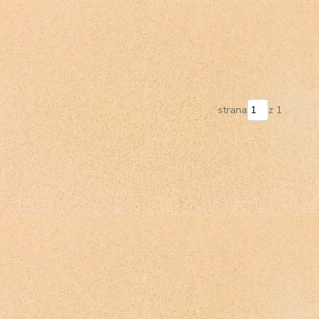
strana
z 1