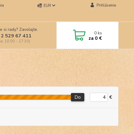
ia
Prihlásenie
EUR
e si rady? Zavolajte.
0
ks
 2 529 67 411
za
0 €
ia: 10:00 - 17:30)
Do
€