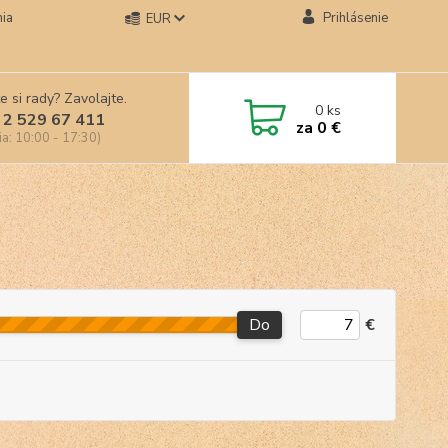
ia
Prihlásenie
EUR
e si rady? Zavolajte.
0
ks
 2 529 67 411
za
0 €
ia: 10:00 - 17:30)
Do
€