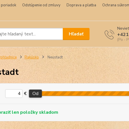
 poriadok
Odstúpenie od zmluvy
Doprava a platba
Ochrana súkrom
Neviet
Hľadať
+421
(Po - P
ohľadnice
Rakúsko
Neustadt
tadt
€
Od
skladom