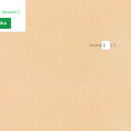
Skladom 1
íka
strana
z 1