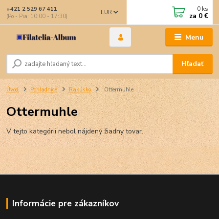
0
ks
+421 2 529 67 411
EUR
za
0 €
(Po - Pia: 10:00 - 17:30)
Menu
Hľadať
Úvod
Pohľadnice
Rakúsko
Ottermuhle
Ottermuhle
V tejto kategórii nebol nájdený žiadny tovar.
Informácie pre zákazníkov