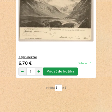
Kaprunertal
6,70 €
Skladom 1
Pridať do košíka
strana
z 1