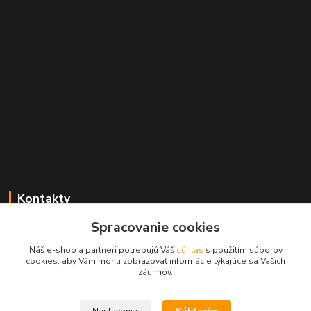
Kontakty
Spracovanie cookies
+421 2 529 67 411
(Po - Pia: 10:00 - 17:30)
Náš e-shop a partneri potrebujú Váš
súhlas
s použitím súborov
cookies, aby Vám mohli zobrazovať informácie týkajúce sa Vašich
obchod@filatelia-album.sk
záujmov.