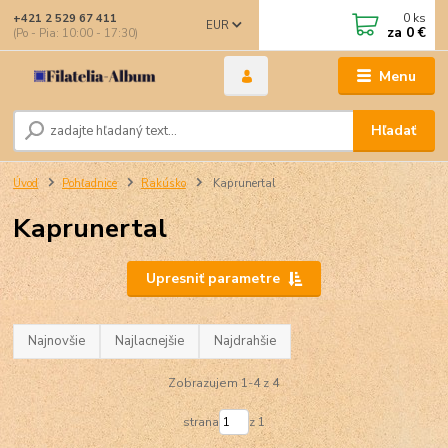
0
ks
+421 2 529 67 411
EUR
za
0 €
(Po - Pia: 10:00 - 17:30)
Menu
Hľadať
Úvod
Pohľadnice
Rakúsko
Kaprunertal
Kaprunertal
Upresniť parametre
Najnovšie
Najlacnejšie
Najdrahšie
Zobrazujem 1-4 z 4
strana
z 1