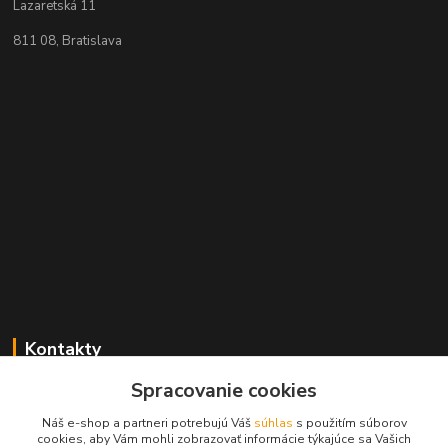
Lazaretská 11
811 08, Bratislava
Kontakty
Spracovanie cookies
+421 2 529 67 411
(Po - Pia: 10:00 - 17:30)
Náš e-shop a partneri potrebujú Váš
súhlas
s použitím súborov
cookies, aby Vám mohli zobrazovať informácie týkajúce sa Vašich