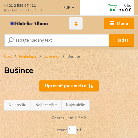
0
ks
+421 2 529 67 411
EUR
za
0 €
(Po - Pia: 10:00 - 17:30)
Menu
Hľadať
Úvod
Pohľadnice
Slovensko
Bušince
Bušince
Upresniť parametre
Najnovšie
Najlacnejšie
Najdrahšie
Zobrazujem 1-2 z 2
strana
z 1