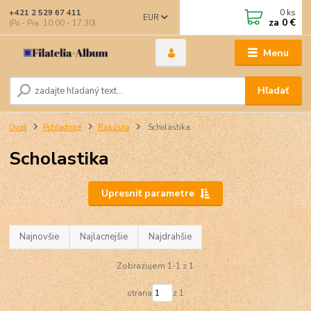
0
ks
+421 2 529 67 411
EUR
za
0 €
(Po - Pia: 10:00 - 17:30)
Menu
Hľadať
Úvod
Pohľadnice
Rakúsko
Scholastika
Scholastika
Upresniť parametre
Najnovšie
Najlacnejšie
Najdrahšie
Zobrazujem 1-1 z 1
strana
z 1