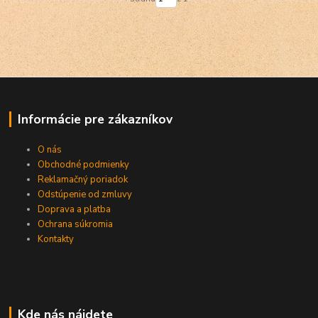
Informácie pre zákazníkov
O nás
Obchodné podmienky
Reklamačný poriadok
Odstúpenie od zmluvy
Doprava a platba
Ochrana súkromia
Kontakty
Kde nás nájdete