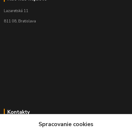
Lazaretská 11
811 08, Bratislava
Kontakty
Spracovanie cookies
+421 2 529 67 411
(Po - Pia: 10:00 - 17:30)