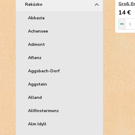
Groß-En
Rakúsko
14 €
Abbazia
Achensee
Admont
Aflenz
Aggsbach-Dorf
Aggstein
Alland
Allfinstermunz
Alm Idyll