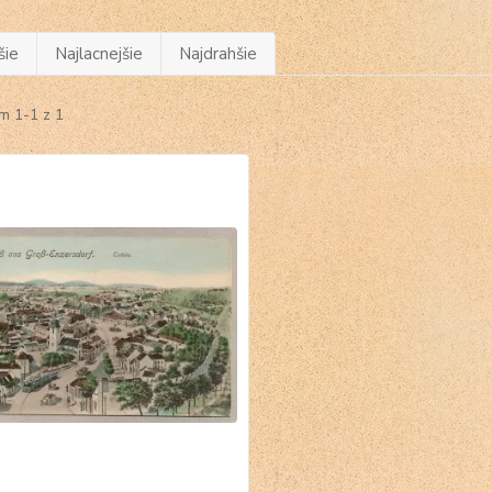
šie
Najlacnejšie
Najdrahšie
m 1-1 z 1