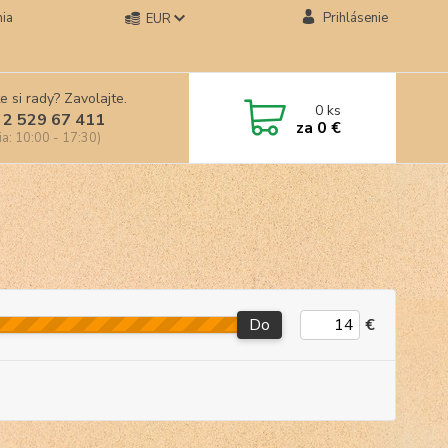
ia
Prihlásenie
EUR
e si rady? Zavolajte.
0
ks
 2 529 67 411
za
0 €
ia: 10:00 - 17:30)
Do
€