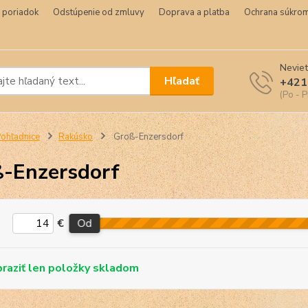
 poriadok
Odstúpenie od zmluvy
Doprava a platba
Ochrana súkrom
Neviet
Hľadať
+421
(Po - P
ohľadnice
Rakúsko
Groß-Enzersdorf
-Enzersdorf
€
Od
skladom