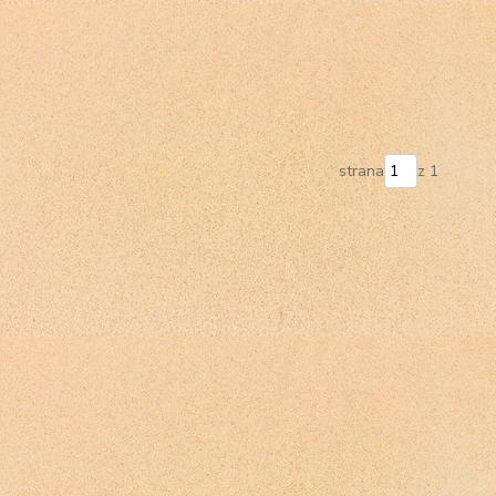
strana
z 1