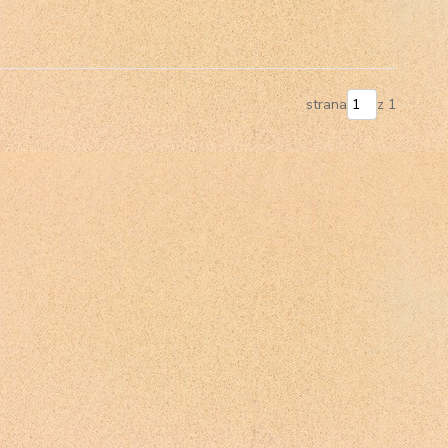
strana
z 1