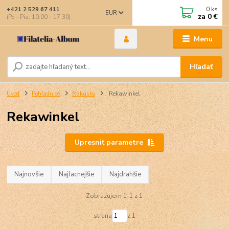
0
ks
+421 2 529 67 411
EUR
za
0 €
(Po - Pia: 10:00 - 17:30)
Menu
Hľadať
Úvod
Pohľadnice
Rakúsko
Rekawinkel
Rekawinkel
Upresniť parametre
Najnovšie
Najlacnejšie
Najdrahšie
Zobrazujem 1-1 z 1
strana
z 1