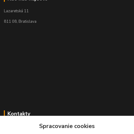
Lazaretská 11
811 08, Bratislava
Kontakty
Spracovanie cookies
+421 2 529 67 411
(Po - Pia: 10:00 - 17:30)