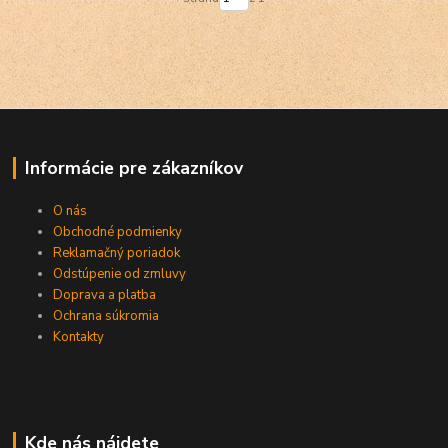
Informácie pre zákazníkov
O nás
Obchodné podmienky
Reklamačný poriadok
Odstúpenie od zmluvy
Doprava a platba
Ochrana súkromia
Kontakty
Kde nás nájdete