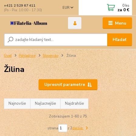
0
ks
+421 2 529 67 411
EUR
za
0 €
(Po - Pia: 10:00 - 17:30)
Menu
Hľadať
Úvod
Pohľadnice
Slovensko
Žilina
Žilina
Upresniť parametre
Najnovšie
Najlacnejšie
Najdrahšie
Zobrazujem 1-60 z 75
strana
z 2
ďalšie