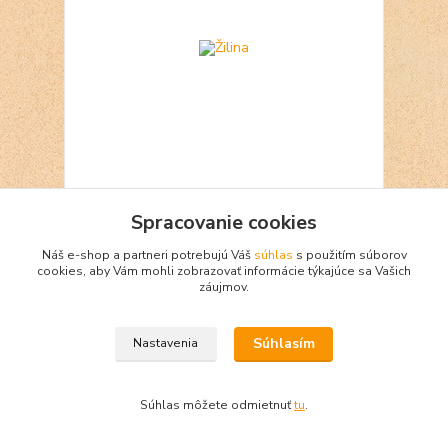
Žilina
Spracovanie cookies
1 €
Skladom 1
Náš e-shop a partneri potrebujú Váš
súhlas
s použitím súborov
Pridať do košíka
cookies, aby Vám mohli zobrazovať informácie týkajúce sa Vašich
záujmov.
Súhlasím
Nastavenia
Súhlas môžete odmietnuť
tu
.