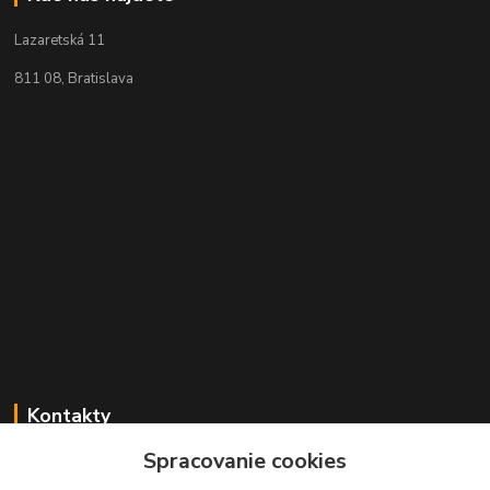
Lazaretská 11
811 08, Bratislava
Kontakty
Spracovanie cookies
+421 2 529 67 411
(Po - Pia: 10:00 - 17:30)