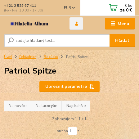
0
ks
+421 2 529 67 411
EUR
za
0 €
(Po - Pia: 10:00 - 17:30)
Menu
Hľadať
Úvod
Pohľadnice
Rakúsko
Patriol Spitze
Patriol Spitze
Upresniť parametre
Najnovšie
Najlacnejšie
Najdrahšie
Zobrazujem 1-1 z 1
strana
z 1