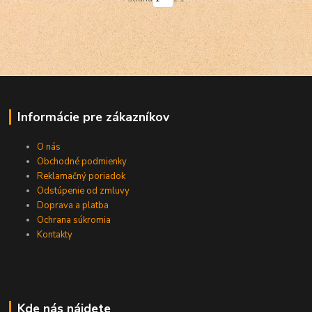
Informácie pre zákazníkov
O nás
Obchodné podmienky
Reklamačný poriadok
Odstúpenie od zmluvy
Doprava a platba
Ochrana súkromia
Kontakty
Kde nás nájdete