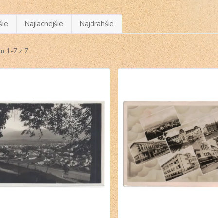
šie
Najlacnejšie
Najdrahšie
m 1-7 z 7