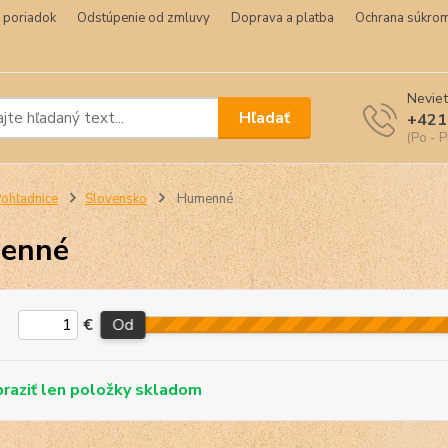
 poriadok
Odstúpenie od zmluvy
Doprava a platba
Ochrana súkrom
Neviet
Hľadať
+421
(Po - P
ohľadnice
Slovensko
Humenné
enné
€
Od
skladom