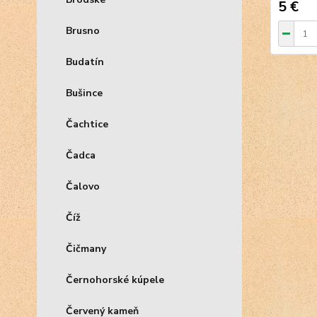
5 €
Brusno
Budatín
Bušince
Čachtice
Čadca
Čalovo
Číž
Čičmany
Černohorské kúpele
Červený kameň