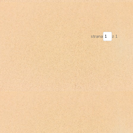
strana
z 1