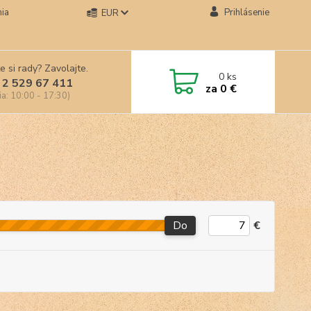
ia
Prihlásenie
EUR
e si rady? Zavolajte.
0
ks
 2 529 67 411
za
0 €
ia: 10:00 - 17:30)
Do
€