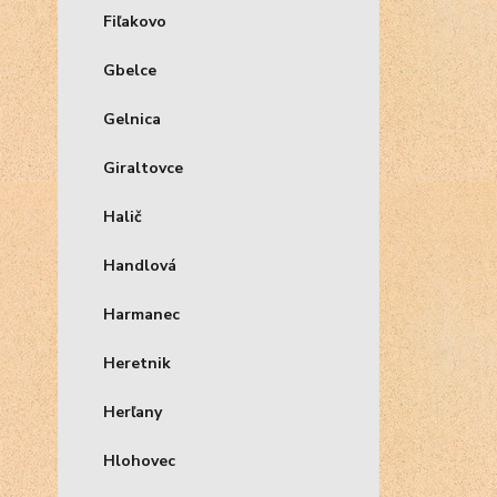
Fiľakovo
Gbelce
Gelnica
Giraltovce
Halič
Handlová
Harmanec
Heretnik
Herľany
Hlohovec