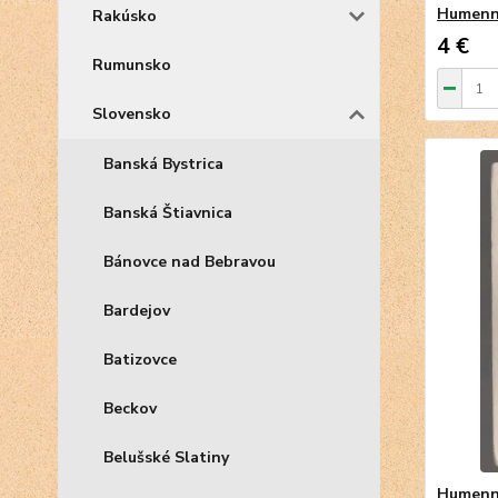
Humen
Rakúsko
4 €
Rumunsko
Slovensko
Banská Bystrica
Banská Štiavnica
Bánovce nad Bebravou
Bardejov
Batizovce
Beckov
Belušské Slatiny
Humen