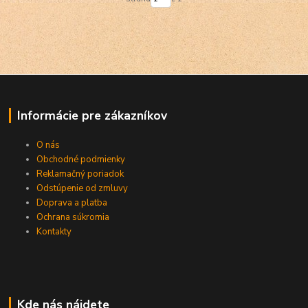
Informácie pre zákazníkov
O nás
Obchodné podmienky
Reklamačný poriadok
Odstúpenie od zmluvy
Doprava a platba
Ochrana súkromia
Kontakty
Kde nás nájdete