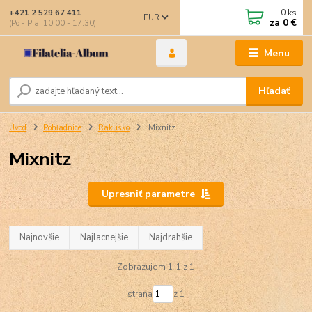
0
ks
+421 2 529 67 411
EUR
za
0 €
(Po - Pia: 10:00 - 17:30)
Menu
Hľadať
Úvod
Pohľadnice
Rakúsko
Mixnitz
Mixnitz
Upresniť parametre
Najnovšie
Najlacnejšie
Najdrahšie
Zobrazujem 1-1 z 1
strana
z 1