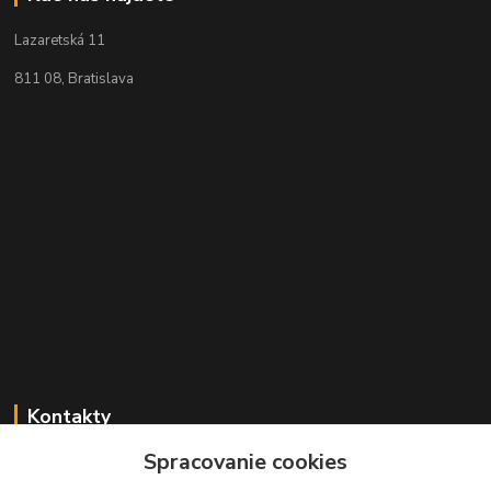
Lazaretská 11
811 08, Bratislava
Kontakty
Spracovanie cookies
+421 2 529 67 411
(Po - Pia: 10:00 - 17:30)